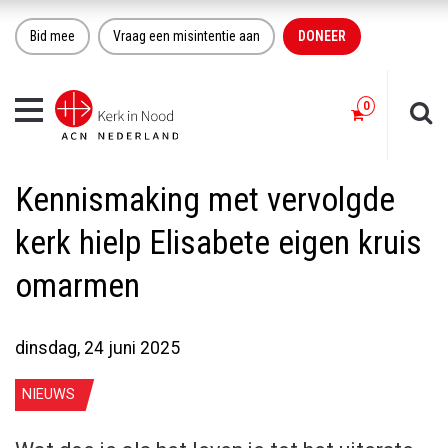
Bid mee
Vraag een misintentie aan
DONEER
Toggle
navigation
Kennismaking met vervolgde
kerk hielp Elisabete eigen kruis
omarmen
dinsdag, 24 juni 2025
NIEUWS