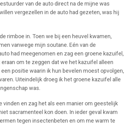
 bestuurder van de auto direct na de mijne was
willen vergezellen in de auto had gezeten, was hij
e rimboe in. Toen we bij een heuvel kwamen,
limmen vanwege mijn soutane. Eén van de
n auto had meegenomen en zag een groene kazuifel,
t eraan om te zeggen dat we het kazuifel alleen
 een positie waarin ik hun bevelen moest opvolgen,
aren. Uiteindelijk droeg ik het groene kazuifel alle
evangenschap was.
te vinden en zag het als een manier om geestelijk
 niet sacramenteel kon doen. In ieder geval kwam
chermen tegen insectenbeten en om me warm te