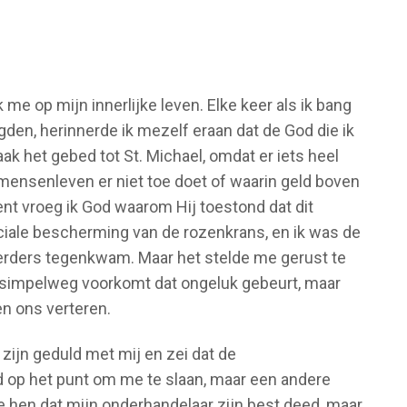
 me op mijn innerlijke leven. Elke keer als ik bang
den, herinnerde ik mezelf eraan dat de God die ik
aak het gebed tot St. Michael, omdat er iets heel
mensenleven er niet toe doet of waarin geld boven
t vroeg ik God waarom Hij toestond dat dit
eciale bescherming van de rozenkrans, en ik was de
oerders tegenkwam. Maar het stelde me gerust te
 simpelweg voorkomt dat ongeluk gebeurt, maar
en ons verteren.
zijn geduld met mij en zei dat de
d op het punt om me te slaan, maar een andere
e hen dat mijn onderhandelaar zijn best deed, maar