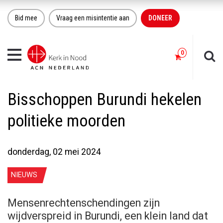
Bid mee
Vraag een misintentie aan
DONEER
Toggle
navigation
Bisschoppen Burundi hekelen
politieke moorden
donderdag, 02 mei 2024
NIEUWS
Mensenrechtenschendingen zijn
wijdverspreid in Burundi, een klein land dat