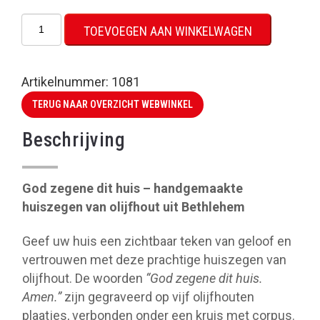
Huiszegen
TOEVOEGEN AAN WINKELWAGEN
van
olijfhout
aantal
Artikelnummer:
1081
TERUG NAAR OVERZICHT WEBWINKEL
Beschrijving
God zegene dit huis – handgemaakte
huiszegen van olijfhout uit Bethlehem
Geef uw huis een zichtbaar teken van geloof en
vertrouwen met deze prachtige huiszegen van
olijfhout. De woorden
“God zegene dit huis.
Amen.”
zijn gegraveerd op vijf olijfhouten
plaatjes, verbonden onder een kruis met corpus.