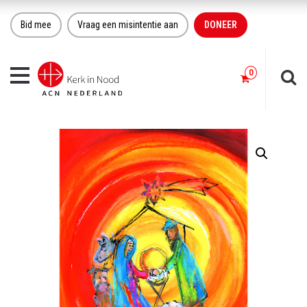
Bid mee
Vraag een misintentie aan
DONEER
Toggle
navigation