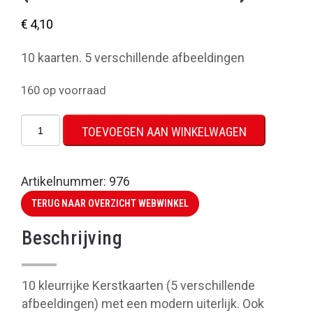
€
4,10
10 kaarten. 5 verschillende afbeeldingen
160 op voorraad
Enkele
TOEVOEGEN AAN WINKELWAGEN
Kerstkaarten
(Ster
van
Artikelnummer:
976
Bethlehem)
TERUG NAAR OVERZICHT WEBWINKEL
aantal
Beschrijving
10 kleurrijke Kerstkaarten (5 verschillende
afbeeldingen) met een modern uiterlijk. Ook