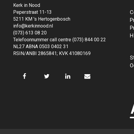
Kerk in Nood
C
Peperstraat 11-13
5211 KM 's Hertogenbosch
P
info@kerkinnood.nl
P
(073) 613 08 20
H
Telefoonnummer call centre (073) 844 00 22
NL27 ABNA 0503 0402 31
RSIN/ANBI 2865841; KVK 41080169
S
O