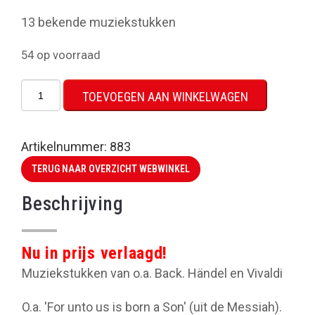
13 bekende muziekstukken
54 op voorraad
Het
TOEVOEGEN AAN WINKELWAGEN
beste
uit
de
Artikelnummer:
883
Barok
TERUG NAAR OVERZICHT WEBWINKEL
aantal
Beschrijving
Nu in prijs verlaagd!
Muziekstukken van o.a. Back. Händel en Vivaldi
O.a. 'For unto us is born a Son' (uit de Messiah).