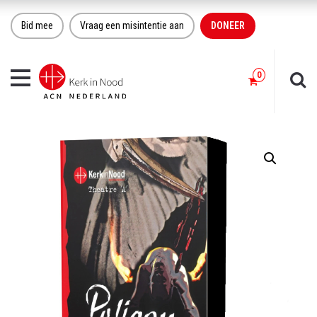
Bid mee
Vraag een misintentie aan
DONEER
Toggle
navigation