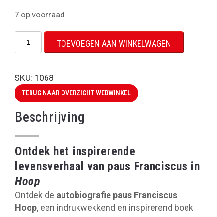
7 op voorraad
Autobiografie
TOEVOEGEN AAN WINKELWAGEN
paus
Franciscus
Hoop
SKU:
1068
aantal
TERUG NAAR OVERZICHT WEBWINKEL
Beschrijving
Ontdek het inspirerende
levensverhaal van paus Franciscus in
Hoop
Ontdek de
autobiografie paus Franciscus
Hoop
, een indrukwekkend en inspirerend boek