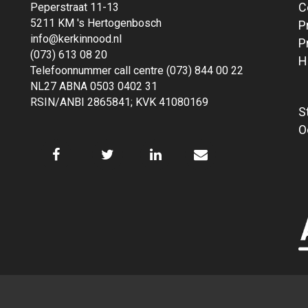
C
Peperstraat 11-13
5211 KM 's Hertogenbosch
P
info@kerkinnood.nl
P
(073) 613 08 20
H
Telefoonnummer call centre (073) 844 00 22
NL27 ABNA 0503 0402 31
RSIN/ANBI 2865841; KVK 41080169
S
O