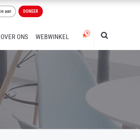
tie aan
DONEER
OVER ONS
WEBWINKEL