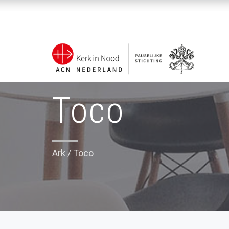
Toco
Ark
/
Toco