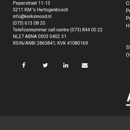
C
Peperstraat 11-13
5211 KM 's Hertogenbosch
P
info@kerkinnood.nl
P
(073) 613 08 20
H
Telefoonnummer call centre (073) 844 00 22
NL27 ABNA 0503 0402 31
RSIN/ANBI 2865841; KVK 41080169
S
O