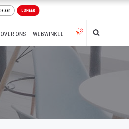
tie aan
DONEER
OVER ONS
WEBWINKEL