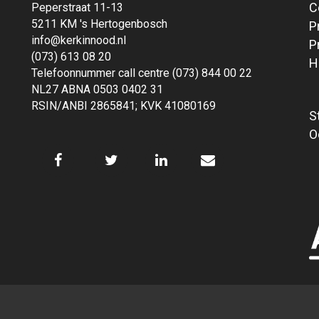
C
Peperstraat 11-13
5211 KM 's Hertogenbosch
P
info@kerkinnood.nl
P
(073) 613 08 20
H
Telefoonnummer call centre (073) 844 00 22
NL27 ABNA 0503 0402 31
RSIN/ANBI 2865841; KVK 41080169
S
O