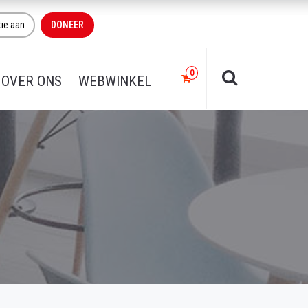
tie aan
DONEER
OVER ONS
WEBWINKEL