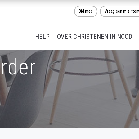
Bid mee
Vraag een misinten
HELP
OVER CHRISTENEN IN NOOD
rder