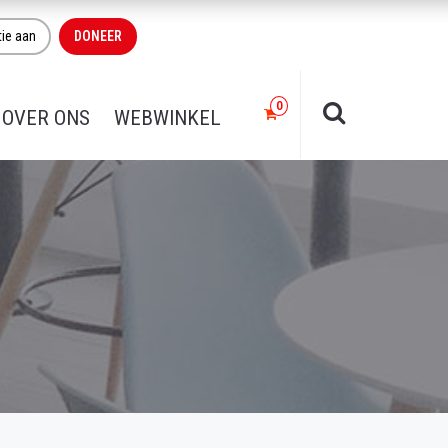
tie aan
DONEER
OVER ONS
WEBWINKEL