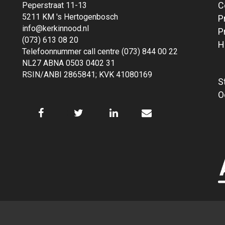
C
Peperstraat 11-13
5211 KM 's Hertogenbosch
P
info@kerkinnood.nl
P
(073) 613 08 20
H
Telefoonnummer call centre (073) 844 00 22
NL27 ABNA 0503 0402 31
RSIN/ANBI 2865841; KVK 41080169
S
O