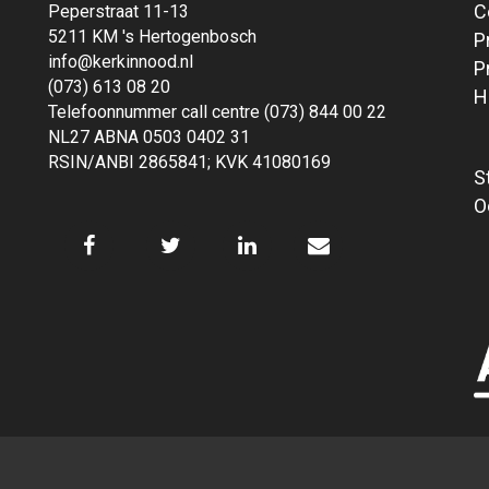
C
Peperstraat 11-13
5211 KM 's Hertogenbosch
P
info@kerkinnood.nl
P
(073) 613 08 20
H
Telefoonnummer call centre (073) 844 00 22
NL27 ABNA 0503 0402 31
RSIN/ANBI 2865841; KVK 41080169
S
O