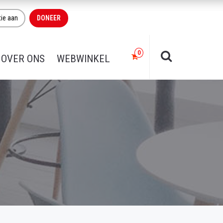
tie aan
DONEER
OVER ONS
WEBWINKEL