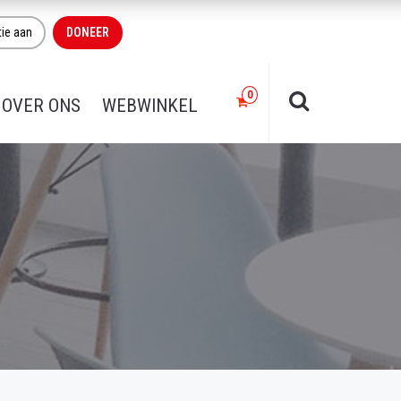
tie aan
DONEER
OVER ONS
WEBWINKEL