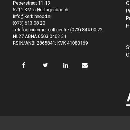
C
Peperstraat 11-13
5211 KM 's Hertogenbosch
P
info@kerkinnood.nl
P
(073) 613 08 20
H
Telefoonnummer call centre (073) 844 00 22
NL27 ABNA 0503 0402 31
RSIN/ANBI 2865841; KVK 41080169
S
O