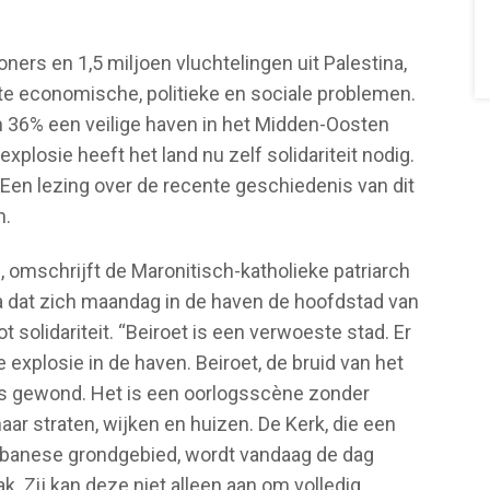
ners en 1,5 miljoen vluchtelingen uit Palestina,
te economische, politieke en sociale problemen.
n 36% een veilige haven in het Midden-Oosten
plosie heeft het land nu zelf solidariteit nodig.
 Een lezing over de recente geschiedenis van dit
n.
d, omschrijft de Maronitisch-katholieke patriarch
a dat zich maandag in de haven de hoofdstad van
t solidariteit. “Beiroet is een verwoeste stad. Er
explosie in de haven. Beiroet, de bruid van het
is gewond. Het is een oorlogsscène zonder
haar straten, wijken en huizen. De Kerk, die een
ibanese grondgebied, wordt vandaag de dag
. Zij kan deze niet alleen aan om volledig