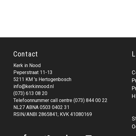
Contact
L
Kerk in Nood
C
Peperstraat 11-13
5211 KM 's Hertogenbosch
P
info@kerkinnood.nl
P
(073) 613 08 20
H
Telefoonnummer call centre (073) 844 00 22
NL27 ABNA 0503 0402 31
RSIN/ANBI 2865841; KVK 41080169
S
O