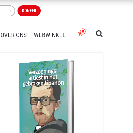
tie aan
DONEER
OVER ONS
WEBWINKEL