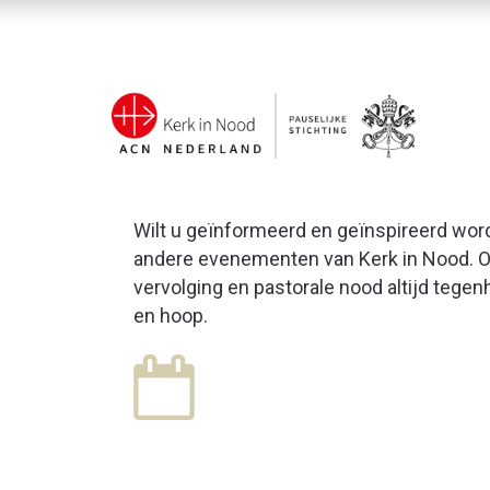
Wilt u geïnformeerd en geïnspireerd wor
andere evenementen van Kerk in Nood. On
vervolging en pastorale nood altijd tege
en hoop.
14
AUG
Libanon: veilige haven