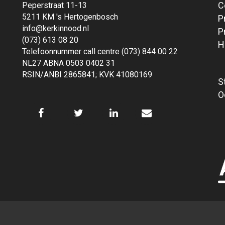
C
Peperstraat 11-13
5211 KM 's Hertogenbosch
P
info@kerkinnood.nl
P
(073) 613 08 20
H
Telefoonnummer call centre (073) 844 00 22
NL27 ABNA 0503 0402 31
RSIN/ANBI 2865841; KVK 41080169
S
O