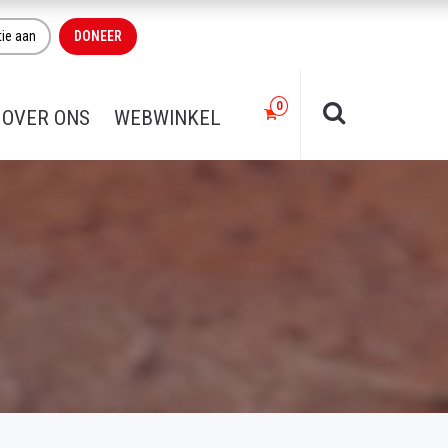
tie aan
DONEER
OVER ONS
WEBWINKEL