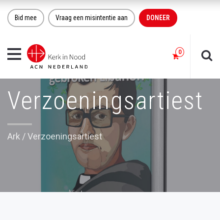
Bid mee
Vraag een misintentie aan
DONEER
Toggle
navigation
Verzoeningsartiest
Ark
/
Verzoeningsartiest