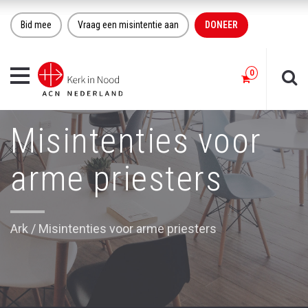
Bid mee
Vraag een misintentie aan
DONEER
Toggle
navigation
Misintenties voor
arme priesters
Ark
/
Misintenties voor arme priesters