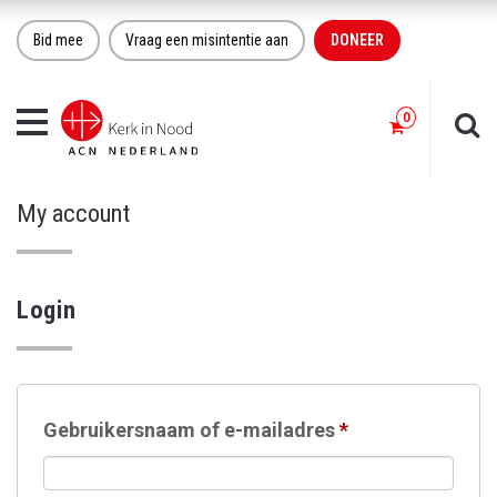
Bid mee
Vraag een misintentie aan
DONEER
Toggle
navigation
My account
Login
Vereist
Gebruikersnaam of e-mailadres
*