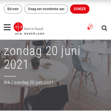
Bid mee
Vraag een misintentie aan
DONEER
Toggle
navigation
zondag 20 juni
2021
Ark
/
zondag 20 juni 2021