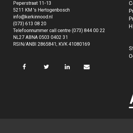
C
Peperstraat 11-13
5211 KM 's Hertogenbosch
P
info@kerkinnood.nl
P
(073) 613 08 20
H
Telefoonnummer call centre (073) 844 00 22
NL27 ABNA 0503 0402 31
RSIN/ANBI 2865841; KVK 41080169
S
O