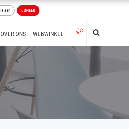
tie aan
DONEER
OVER ONS
WEBWINKEL