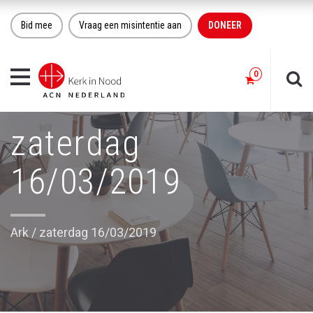
Bid mee
Vraag een misintentie aan
DONEER
Toggle
navigation
zaterdag
16/03/2019
Ark
/
zaterdag 16/03/2019