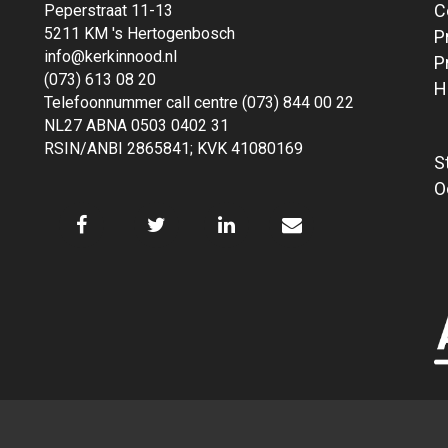
C
Peperstraat 11-13
5211 KM 's Hertogenbosch
P
info@kerkinnood.nl
P
(073) 613 08 20
H
Telefoonnummer call centre (073) 844 00 22
NL27 ABNA 0503 0402 31
RSIN/ANBI 2865841; KVK 41080169
S
O