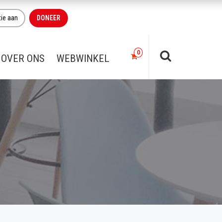
tie aan
DONEER
OVER ONS
WEBWINKEL