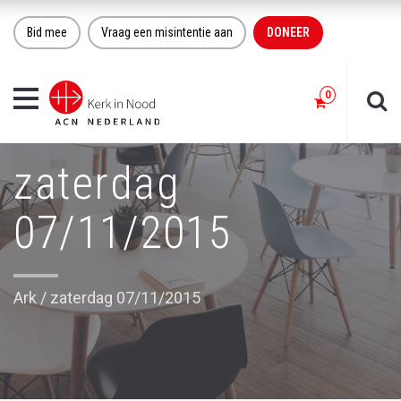
Bid mee
Vraag een misintentie aan
DONEER
Toggle
navigation
zaterdag
07/11/2015
Ark
/
zaterdag 07/11/2015