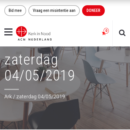
Bid mee
Vraag een misintentie aan
DONEER
Toggle
navigation
zaterdag
04/05/2019
Ark
/
zaterdag 04/05/2019