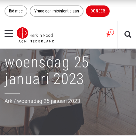
Bid mee
Vraag een misintentie aan
DONEER
Toggle
navigation
woensdag 25
januari 2023
Ark
/
woensdag 25 januari 2023