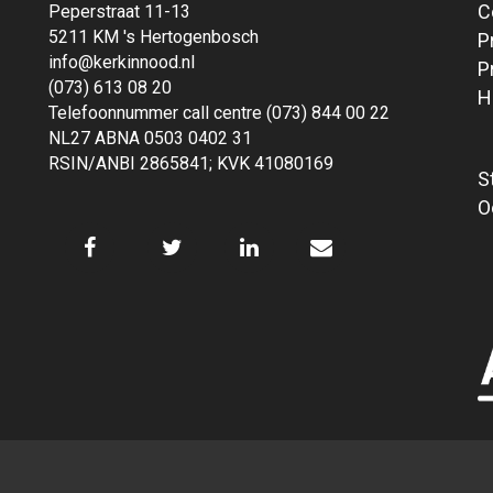
C
Peperstraat 11-13
5211 KM 's Hertogenbosch
P
info@kerkinnood.nl
P
(073) 613 08 20
H
Telefoonnummer call centre (073) 844 00 22
NL27 ABNA 0503 0402 31
RSIN/ANBI 2865841; KVK 41080169
S
O