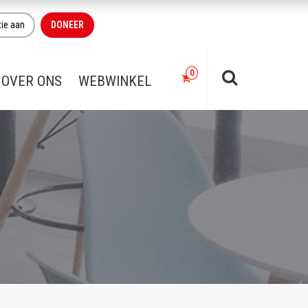
tie aan
DONEER
OVER ONS
WEBWINKEL