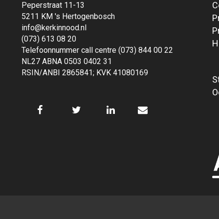
C
Peperstraat 11-13
5211 KM 's Hertogenbosch
P
info@kerkinnood.nl
P
(073) 613 08 20
H
Telefoonnummer call centre (073) 844 00 22
NL27 ABNA 0503 0402 31
RSIN/ANBI 2865841; KVK 41080169
S
O