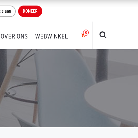
tie aan
DONEER
OVER ONS
WEBWINKEL