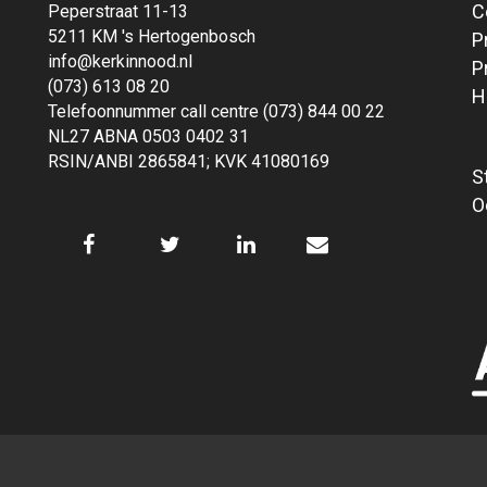
C
Peperstraat 11-13
5211 KM 's Hertogenbosch
P
info@kerkinnood.nl
P
(073) 613 08 20
H
Telefoonnummer call centre (073) 844 00 22
NL27 ABNA 0503 0402 31
RSIN/ANBI 2865841; KVK 41080169
S
O