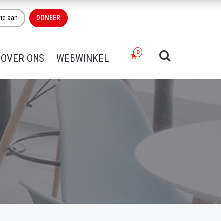
tie aan
DONEER
OVER ONS
WEBWINKEL