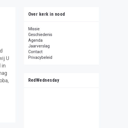
Over kerk in nood
Missie
Geschiedenis
Agenda
Jaarverslag
md
Contact
wij U
Privacybeleid
 in
 mag
oba,
RedWednesday