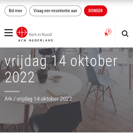
Bid mee
Vraag een misintentie aan
DONEER
Toggle
navigation
vrijdag 14 oktober
2022
Ark
/
vrijdag 14 oktober 2022