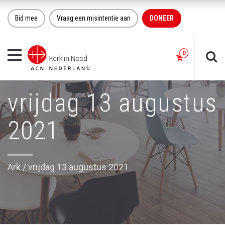
Bid mee
Vraag een misintentie aan
DONEER
Toggle
navigation
vrijdag 13 augustus
2021
Ark
/
vrijdag 13 augustus 2021