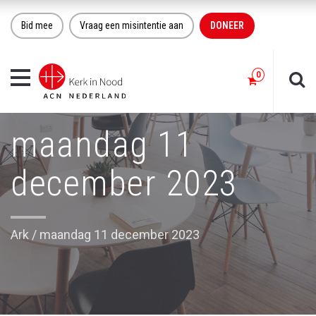
Bid mee
Vraag een misintentie aan
DONEER
Toggle
navigation
maandag 11
december 2023
Ark
/
maandag 11 december 2023