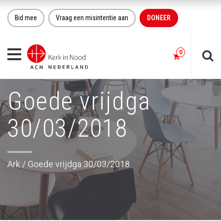
Bid mee
Vraag een misintentie aan
DONEER
Toggle
navigation
Goede vrijdga
30/03/2018
Ark
/
Goede vrijdga 30/03/2018