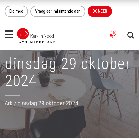
Bid mee
Vraag een misintentie aan
DONEER
Toggle
navigation
dinsdag 29 oktober
2024
Ark
/
dinsdag 29 oktober 2024