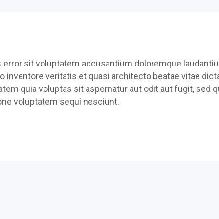
us error sit voluptatem accusantium doloremque laudanti
 inventore veritatis et quasi architecto beatae vitae dict
m quia voluptas sit aspernatur aut odit aut fugit, sed q
one voluptatem sequi nesciunt.