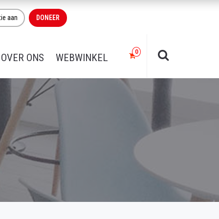
tie aan
DONEER
OVER ONS
WEBWINKEL