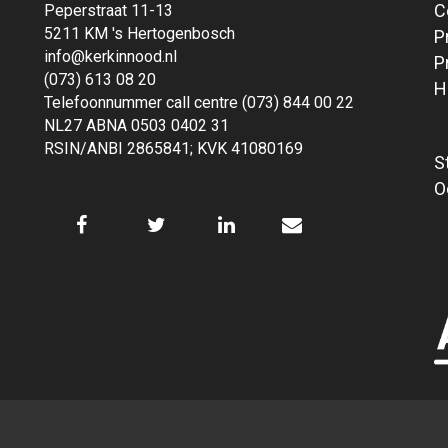
C
Peperstraat 11-13
5211 KM 's Hertogenbosch
P
info@kerkinnood.nl
P
(073) 613 08 20
H
Telefoonnummer call centre (073) 844 00 22
NL27 ABNA 0503 0402 31
RSIN/ANBI 2865841; KVK 41080169
S
O