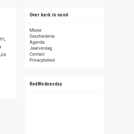
Over kerk in nood
Missie
Geschiedenis
um,
Agenda
a
Jaarverslag
uia
Contact
Privacybeleid
RedWednesday