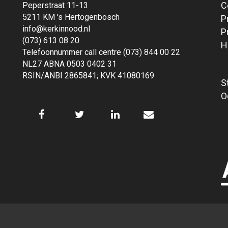
C
Peperstraat 11-13
5211 KM 's Hertogenbosch
P
info@kerkinnood.nl
P
(073) 613 08 20
H
Telefoonnummer call centre (073) 844 00 22
NL27 ABNA 0503 0402 31
RSIN/ANBI 2865841; KVK 41080169
S
O