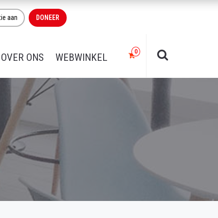
tie aan
DONEER
OVER ONS
WEBWINKEL