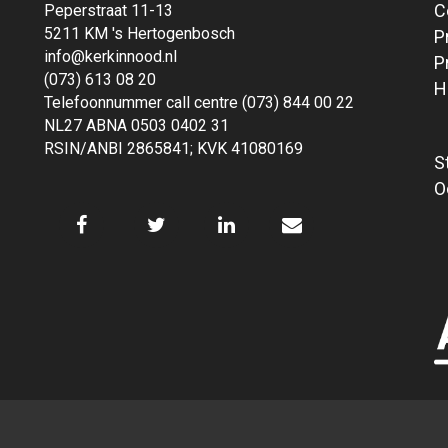
C
Peperstraat 11-13
5211 KM 's Hertogenbosch
P
info@kerkinnood.nl
P
(073) 613 08 20
H
Telefoonnummer call centre (073) 844 00 22
NL27 ABNA 0503 0402 31
RSIN/ANBI 2865841; KVK 41080169
S
O