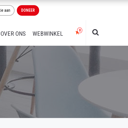
tie aan
DONEER
OVER ONS
WEBWINKEL