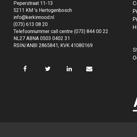
C
Peperstraat 11-13
5211 KM 's Hertogenbosch
P
info@kerkinnood.nl
P
(073) 613 08 20
H
Telefoonnummer call centre (073) 844 00 22
NL27 ABNA 0503 0402 31
RSIN/ANBI 2865841; KVK 41080169
S
O