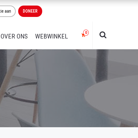
tie aan
DONEER
OVER ONS
WEBWINKEL