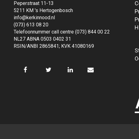
C
Peperstraat 11-13
5211 KM 's Hertogenbosch
P
info@kerkinnood.nl
P
(073) 613 08 20
H
Telefoonnummer call centre (073) 844 00 22
NL27 ABNA 0503 0402 31
RSIN/ANBI 2865841; KVK 41080169
S
O