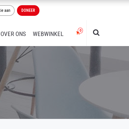
tie aan
DONEER
OVER ONS
WEBWINKEL