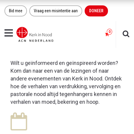
Bid mee
Vraag een misintentie aan
DONEER
Toggle
navigation
Wilt u geïnformeerd en geïnspireerd worden?
Kom dan naar een van de lezingen of naar
andere evenementen van Kerk in Nood. Ontdek
hoe de verhalen van verdrukking, vervolging en
pastorale nood altijd tegenhangers kennen in
verhalen van moed, bekering en hoop.
31
MRT