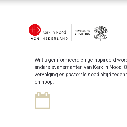
Wilt u geïnformeerd en geïnspireerd wor
andere evenementen van Kerk in Nood. On
vervolging en pastorale nood altijd tege
en hoop.
28
APR
Lezing Islam, bedreigi