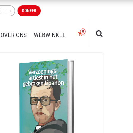
tie aan
DONEER
OVER ONS
WEBWINKEL