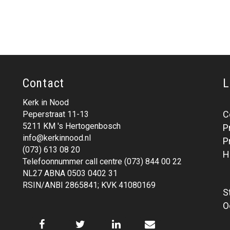
Contact
L
Kerk in Nood
C
Peperstraat 11-13
5211 KM 's Hertogenbosch
P
info@kerkinnood.nl
P
(073) 613 08 20
H
Telefoonnummer call centre (073) 844 00 22
NL27 ABNA 0503 0402 31
RSIN/ANBI 2865841; KVK 41080169
S
O