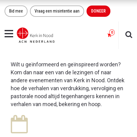
Bid mee
Vraag een misintentie aan
DONEER
Toggle
navigation
Wilt u geïnformeerd en geïnspireerd worden?
Kom dan naar een van de lezingen of naar
andere evenementen van Kerk in Nood. Ontdek
hoe de verhalen van verdrukking, vervolging en
pastorale nood altijd tegenhangers kennen in
verhalen van moed, bekering en hoop.
24
DEC