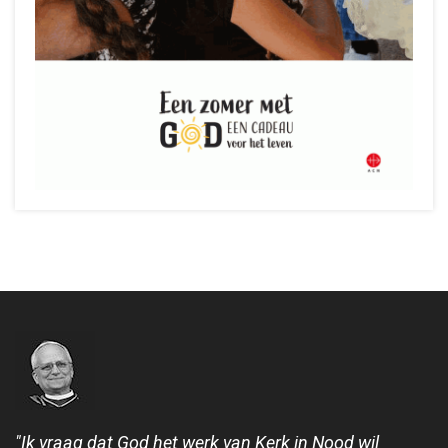
"Ik vraag dat God het werk van Kerk in Nood wil