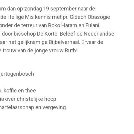
 Kom dan op zondag 19 september naar de
de Heilige Mis kennis met pr. Gideon Obasogie
 onder de terreur van Boko Haram en Fulani
g door bisschop De Korte. Beleef de Nederlandse
ar het gelijknamige Bijbelverhaal. Ervaar de
de trouw van de jonge vrouw Ruth!
-Hertogenbosch
s
. koffie en thee
ia over christelijke hoop
 martelaarschap en vergeving.