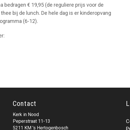
bedragen € 19,95 (de reguliere prijs voor de
f thee bij de lunch. De hele dag is er kinderopvang
programma (6-12).
er:
Contact
L
Kerk in Nood
C
Peperstraat 11-13
5211 KM 's Hertogenbosch
P