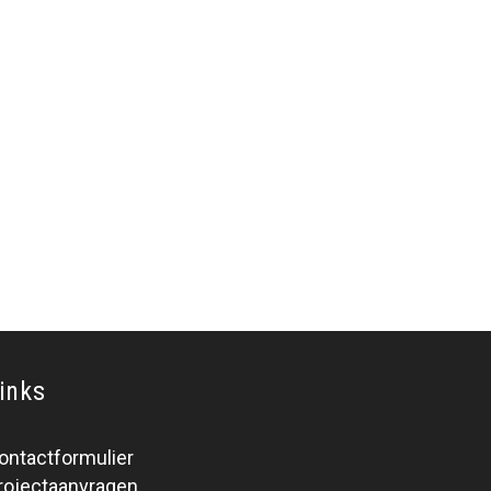
inks
ontactformulier
rojectaanvragen