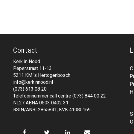
Contact
L
Kerk in Nood
C
Peperstraat 11-13
5211 KM 's Hertogenbosch
P
info@kerkinnood.nl
P
(073) 613 08 20
H
Telefoonnummer call centre (073) 844 00 22
NL27 ABNA 0503 0402 31
RSIN/ANBI 2865841; KVK 41080169
S
O