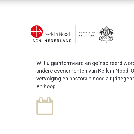
Wilt u geïnformeerd en geïnspireerd wor
andere evenementen van Kerk in Nood. On
vervolging en pastorale nood altijd tege
en hoop.
22
AUG
Herdenkingsdag VN gew