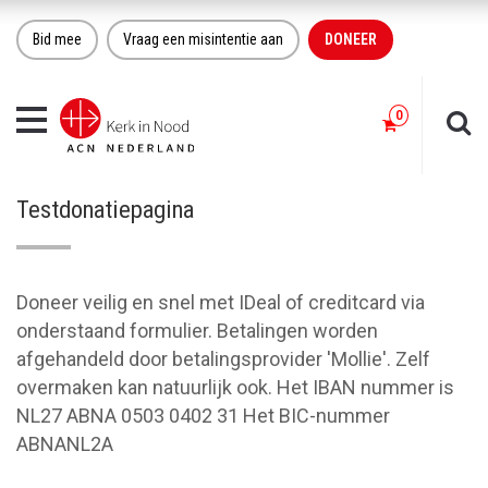
Bid mee
Vraag een misintentie aan
DONEER
Toggle
navigation
Testdonatiepagina
Doneer veilig en snel met IDeal of creditcard via
onderstaand formulier. Betalingen worden
afgehandeld door betalingsprovider 'Mollie'. Zelf
overmaken kan natuurlijk ook. Het IBAN nummer is
NL27 ABNA 0503 0402 31 Het BIC-nummer
ABNANL2A