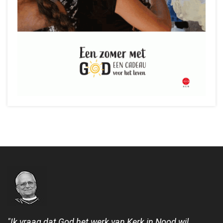
"Ik vraag dat God het werk van Kerk in Nood wil