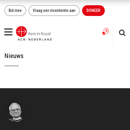
Bid mee
Vraag een misintentie aan
DONEER
Toggle
navigation
Nieuws