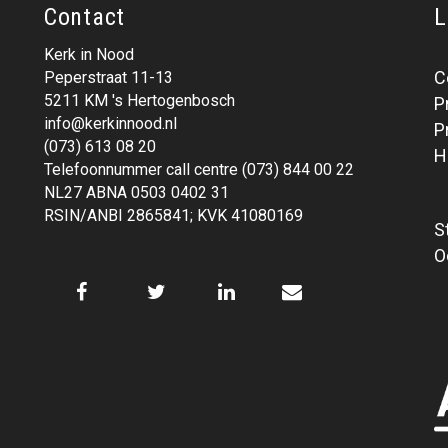
Contact
L
Kerk in Nood
C
Peperstraat 11-13
5211 KM 's Hertogenbosch
P
info@kerkinnood.nl
P
(073) 613 08 20
H
Telefoonnummer call centre (073) 844 00 22
NL27 ABNA 0503 0402 31
RSIN/ANBI 2865841; KVK 41080169
S
O