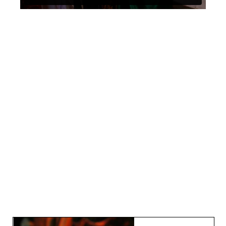
WAT U NOG MEER KUNT
DOEN OP REDWEDNESDAY
De impact van vervolging is groot. Maar gelooft
u ook dat het Goede zal overwinnen? Met uw
betrokkenheid maken we verschil voor
gelovigen wereldwijd die beschimpt, bedreigd
en vervolgd worden.