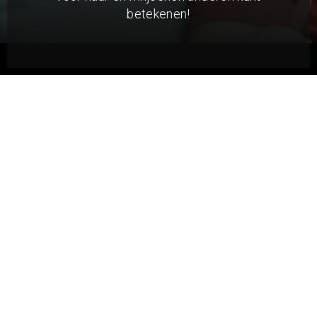
betekenen!
HELDEN VAN HET GELOOF
De film
Helden van het Geloof
geeft een gezicht
en een stem aan vervolging door de
aangrijpende verhalen van mensen die hun
leven op het spel zetten om trouw te blijven aan
hun overtuigingen.