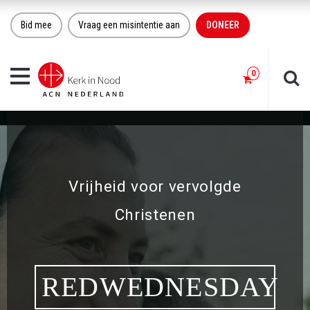
Bid mee
Vraag een misintentie aan
DONEER
Toggle
navigation
Vrijheid voor vervolgde
Christenen
REDWEDNESDAY