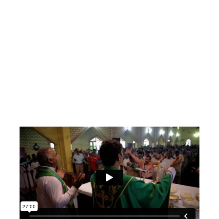
Reis naar Irak, waar pastoor Ragheed
Ganni,ondanks levensbedreigende gevaren,
weigerde zijn kerk te sluiten en uiteindelijk het
hoogste offer bracht. Voel de ontroering in
Nigeria, waar Patience John haar geloof
omarmt ondanks de onuitsprekelijke tragedies
die haar hebben getroffen. En laat je inspireren
door Akash uit Pakistan, een jonge man die zijn
leven gaf om tientallen anderen te redden.