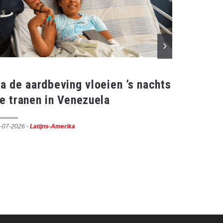
a de aardbeving vloeien ’s nachts
Paus b
e tranen in Venezuela
terreu
-07-2026
-
Latijns-Amerika
10-07-2026