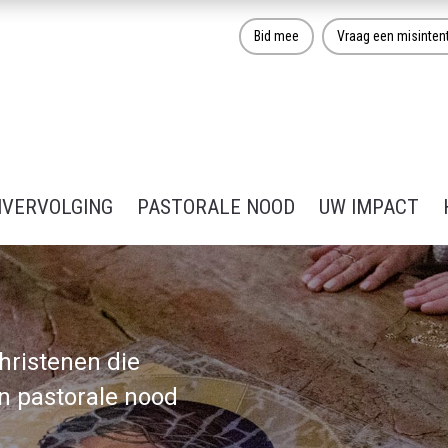
Bid mee
Vraag een misinten
NVERVOLGING
PASTORALE NOOD
UW IMPACT
hristenen die
n pastorale nood